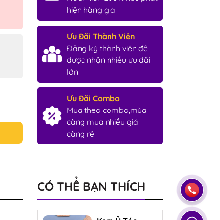
hiện hàng giả
Ưu Đãi Thành Viên
Đăng ký thành viên để
được nhận nhiều ưu đãi
lớn
Ưu Đãi Combo
Mua theo combo,mùa
càng mua nhiều giá
càng rẻ
CÓ THỂ BẠN THÍCH