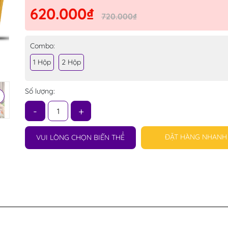
620.000₫
720.000₫
Combo:
1 Hộp
2 Hộp
Số lượng:
-
+
ĐẶT HÀNG NHANH
VUI LÒNG CHỌN BIẾN THỂ