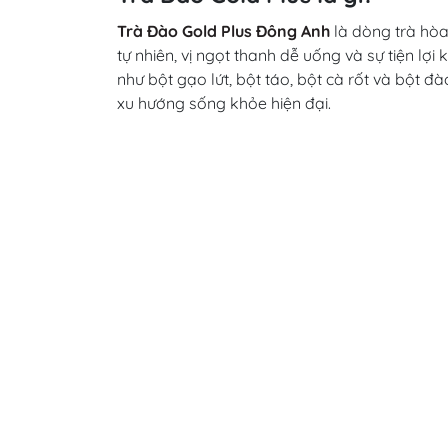
Trà Đào Gold Plus Đông Anh
là dòng trà hòa
tự nhiên, vị ngọt thanh dễ uống và sự tiện lợ
như bột gạo lứt, bột táo, bột cà rốt và bột
xu hướng sống khỏe hiện đại.
Chỉ với một gói nhỏ tiện lợi, bạn đã có ngay 