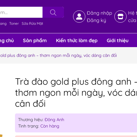
Đăng nhập
Hệ 
Đăng ký
cửa
rang
Toner
Sữa Rửa Mặt
ng chủ
Sản phẩm
Kiến thức làm đẹp
Giới thiệu
gold plus đông anh – thơm ngon mỗi ngày, vóc dáng cân đối
Trà đào gold plus đông anh 
thơm ngon mỗi ngày, vóc d
cân đối
Thương hiệu:
Đông Anh
Tình trạng:
Còn hàng