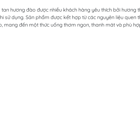
 tan hương đào được nhiều khách hàng yêu thích bởi hương 
i khi sử dụng. Sản phẩm được kết hợp từ các nguyên liệu quen 
 đào, mang đến một thức uống thơm ngon, thanh mát và phù hợ
ly trà đào thơm dịu để thưởng thức bất cứ lúc nào trong ngày.