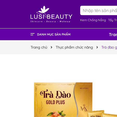
Kem Chống Nắng
Tẩy T
Tra
DANH MỤC SẢN PHẨM
Mỹ phẩm nam
Nước hoa
Trang điểm
Chăm sóc tóc
Chăm sóc toàn thân
Thực phẩm chức năng
Chăm sóc da mặt
Trang chủ
Thực phẩm chức năng
Trà đào 