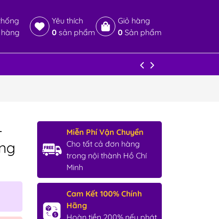
thống
Yêu thích
Giỏ hàng
 hàng
0
sản phẩm
0
Sản phẩm
–
Miễn Phí Vận Chuyển
áng
Cho tất cả đơn hàng
trong nội thành Hồ Chí
Minh
Cam Kết 100% Chính
Hãng
Hoàn tiền 200% nếu phát