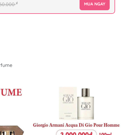
₫
60.000
MUA NGAY
erfume