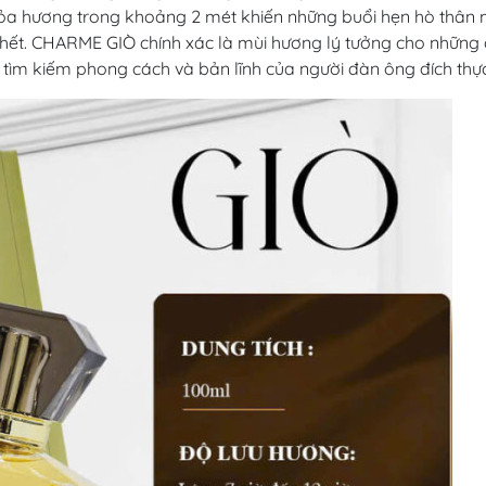
tỏa hương trong khoảng 2 mét khiến những buổi hẹn hò thân
hết. CHARME GIÒ chính xác là mùi hương lý tưởng cho những
tìm kiếm phong cách và bản lĩnh của người đàn ông đích thực