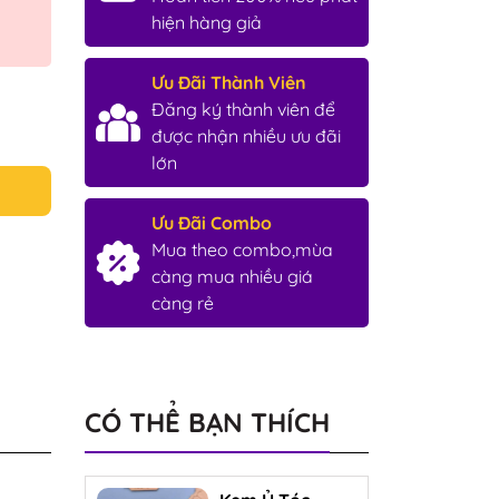
hiện hàng giả
Ưu Đãi Thành Viên
Đăng ký thành viên để
được nhận nhiều ưu đãi
lớn
Ưu Đãi Combo
Mua theo combo,mùa
càng mua nhiều giá
càng rẻ
CÓ THỂ BẠN THÍCH