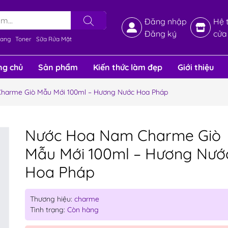
Đăng nhập
Hệ 
Đăng ký
cửa
rang
Toner
Sữa Rửa Mặt
ng chủ
Sản phẩm
Kiến thức làm đẹp
Giới thiệu
harme Giò Mẫu Mới 100ml – Hương Nước Hoa Pháp
Nước Hoa Nam Charme Giò
Mẫu Mới 100ml – Hương Nướ
Hoa Pháp
Thương hiệu:
charme
Tình trạng:
Còn hàng