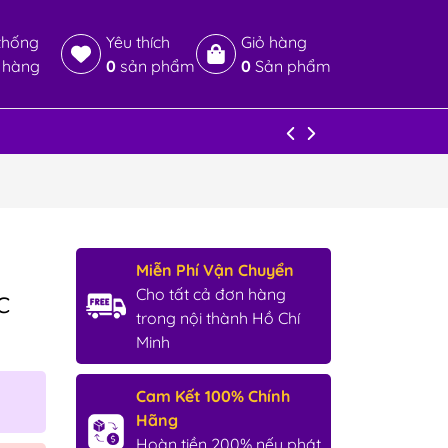
thống
Yêu thích
Giỏ hàng
 hàng
0
sản phẩm
0
Sản phẩm
Miễn Phí Vận Chuyển
c
Cho tất cả đơn hàng
trong nội thành Hồ Chí
Minh
Cam Kết 100% Chính
Hãng
Hoàn tiền 200% nếu phát