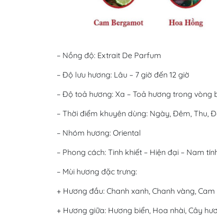
– Nồng độ: Extrait De Parfum
– Độ lưu hương: Lâu – 7 giờ đến 12 giờ
– Độ toả hương: Xa – Toả hương trong vòng 
– Thời điểm khuyên dùng: Ngày, Đêm, Thu, Đ
– Nhóm hương: Oriental
– Phong cách: Tinh khiết – Hiện đại – Nam tín
– Mùi hương đặc trưng:
+ Hương đầu: Chanh xanh, Chanh vàng, Cam 
+ Hương giữa: Hương biển, Hoa nhài, Cây hư