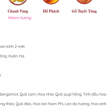
Nhóm hương
bán kính 2 mét
ông, Xuân, Hạ
h
bergamot, Quả cam, Hoa nhài, Quả quýt hồng, Tinh dầu hoa
ơng thảo, Quả đào, Hoa lan Nam Phi, Lan dạ hương, Hoa anh 