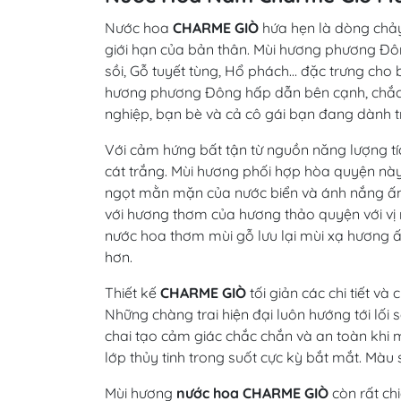
Nước hoa
CHARME GIÒ
hứa hẹn là dòng chảy 
giới hạn của bản thân. Mùi hương phương Đô
sồi, Gỗ tuyết tùng, Hổ phách… đặc trưng cho
hương phương Đông hấp dẫn bên cạnh, chắc c
nghiệp, bạn bè và cả cô gái bạn đang dành t
Với cảm hứng bất tận từ nguồn năng lượng tích
cát trắng. Mùi hương phối hợp hòa quyện nà
ngọt mằn mặn của nước biển và ánh nắng ấ
với hương thơm của hương thảo quyện với vị 
nước hoa thơm mùi gỗ lưu lại mùi xạ hương 
hơn.
Thiết kế
CHARME GIÒ
tối giản các chi tiết v
Những chàng trai hiện đại luôn hướng tới lố
chai tạo cảm giác chắc chắn và an toàn khi 
lớp thủy tinh trong suốt cực kỳ bắt mắt. Màu
Mùi hương
nước hoa CHARME GIÒ
còn rất ch