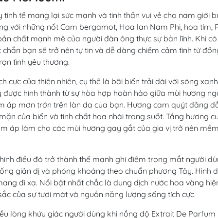
tinh tế mang lại sức mạnh và tinh thần vui vẻ cho nam giới b
ng với những nốt Cam bergamot, Hoa lan Nam Phi, hoa tím, 
 bản chất mạnh mẽ của người đàn ông thực sự bản lĩnh. Khi có
hắn bạn sẽ trở nên tự tin và dễ dàng chiếm cảm tình từ đồn
rọn tình yêu thương.
 cực của thiên nhiên, cụ thể là bãi biển trải dài với sóng xan
y được hình thành từ sự hòa hợp hoàn hảo giữa mùi hương n
m áp mơn trớn trên làn da của bạn. Hương cam quýt đăng đ
mặn của biển và tinh chất hoa nhài trong suốt. Tầng hương c
ấm áp làm cho các mùi hương gay gắt của gia vị trở nên mề
à chính điều đó trở thành thế mạnh ghi điểm trong mắt người dù
i sống giản dị và phóng khoáng theo chuẩn phương Tây. Hình 
mang đi xa. Nổi bật nhất chắc là dung dịch nước hoa vàng hiệ
 sắc của sự tươi mát và nguồn năng lượng sống tích cực.
iều lòng khứu giác người dùng khi nồng độ Extrait De Parfum 