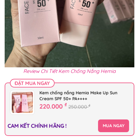
Review Chi Tiết Kem Chống Nắng Hemia
ĐẶT MUA NGAY
Kem chống nắng Hemia Make Up Sun
Cream SPF 50+ PA++++
₫
220.000
₫
250.000
CAM KẾT CHÍNH HÃNG !
MUA NGAY