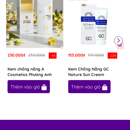
GC
230.000₫
250.000₫
155.000₫
199.000₫
- 8%
- 22%
Kem chống nắng A
Kem Chống Nắng GC
Cosmetics Phương Anh
Nature Sun Cream
Thêm vào giỏ
Thêm vào giỏ