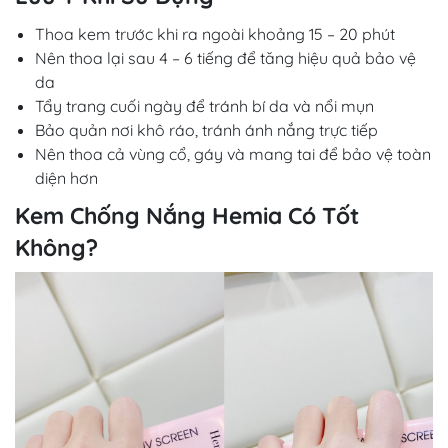
Thoa kem trước khi ra ngoài khoảng 15 – 20 phút
Nên thoa lại sau 4 – 6 tiếng để tăng hiệu quả bảo vệ
da
Tẩy trang cuối ngày để tránh bí da và nổi mụn
Bảo quản nơi khô ráo, tránh ánh nắng trực tiếp
Nên thoa cả vùng cổ, gáy và mang tai để bảo vệ toàn
diện hơn
Kem Chống Nắng Hemia Có Tốt
Không?