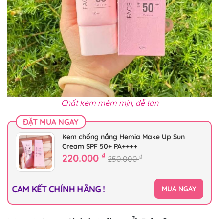
Chất kem mềm mịn, dễ tán
ĐẶT MUA NGAY
Kem chống nắng Hemia Make Up Sun
Cream SPF 50+ PA++++
₫
220.000
₫
250.000
CAM KẾT CHÍNH HÃNG !
MUA NGAY