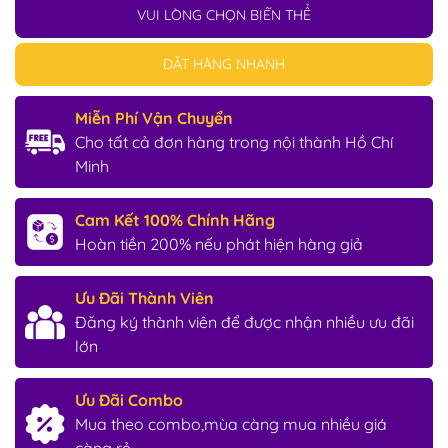
VUI LÒNG CHỌN BIẾN THỂ
ĐẶT HÀNG NHANH
Miễn Phí Vận Chuyển
Cho tất cả đơn hàng trong nội thành Hồ Chí
Minh
Cam Kết 100% Chính Hãng
Hoàn tiền 200% nếu phát hiện hàng giả
Ưu Đãi Thành Viên
Đăng ký thành viên để được nhận nhiều ưu đãi
lớn
Ưu Đãi Combo
Mua theo combo,mùa càng mua nhiều giá
càng rẻ