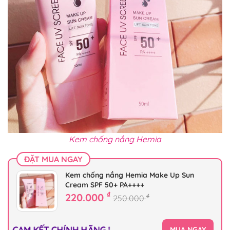
Kem chống nắng Hemia
ĐẶT MUA NGAY
Kem chống nắng Hemia Make Up Sun
Cream SPF 50+ PA++++
₫
220.000
₫
250.000
CAM KẾT CHÍNH HÃNG !
MUA NGAY