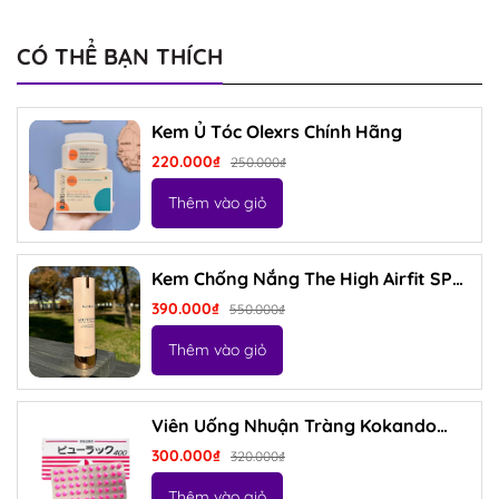
CÓ THỂ BẠN THÍCH
Kem Ủ Tóc Olexrs Chính Hãng
220.000₫
250.000₫
Thêm vào giỏ
Kem Chống Nắng The High Airfit SPF
50 PA+++ – Bảo Vệ Da Trước Tia UV
390.000₫
550.000₫
Thêm vào giỏ
Viên Uống Nhuận Tràng Kokando
Nhật Bản 400 Viên
300.000₫
320.000₫
Thêm vào giỏ