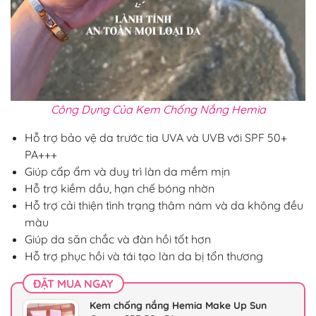
Công Dụng Của Kem Chống Nắng Hemia
Hỗ trợ bảo vệ da trước tia UVA và UVB với SPF 50+
PA+++
Giúp cấp ẩm và duy trì làn da mềm mịn
Hỗ trợ kiềm dầu, hạn chế bóng nhờn
Hỗ trợ cải thiện tình trạng thâm nám và da không đều
màu
Giúp da săn chắc và đàn hồi tốt hơn
Hỗ trợ phục hồi và tái tạo làn da bị tổn thương
ĐẶT MUA NGAY
Kem chống nắng Hemia Make Up Sun