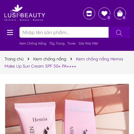
0
0
Kem Chống Nắng
Tẩy Trang
Toner
Sữa Rửa Mặt
Trang chủ
Kem chống nắng
Kem chống nắng Hemia
Make Up Sun Cream SPF 50+ PA++++