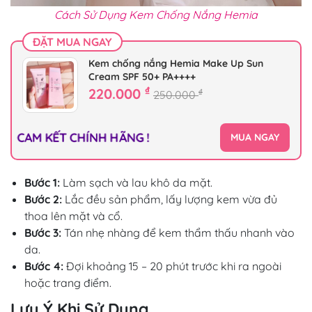
Cách Sử Dụng Kem Chống Nắng Hemia
ĐẶT MUA NGAY
Kem chống nắng Hemia Make Up Sun
Cream SPF 50+ PA++++
₫
220.000
₫
250.000
CAM KẾT CHÍNH HÃNG !
MUA NGAY
Bước 1:
Làm sạch và lau khô da mặt.
Bước 2:
Lắc đều sản phẩm, lấy lượng kem vừa đủ
thoa lên mặt và cổ.
Bước 3:
Tán nhẹ nhàng để kem thẩm thấu nhanh vào
da.
Bước 4:
Đợi khoảng 15 – 20 phút trước khi ra ngoài
hoặc trang điểm.
Lưu Ý Khi Sử Dụng