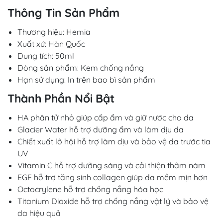
Thông Tin Sản Phẩm
Thương hiệu: Hemia
Xuất xứ: Hàn Quốc
Dung tích: 50ml
Dòng sản phẩm: Kem chống nắng
Hạn sử dụng: In trên bao bì sản phẩm
Thành Phần Nổi Bật
HA phân tử nhỏ giúp cấp ẩm và giữ nước cho da
Glacier Water hỗ trợ dưỡng ẩm và làm dịu da
Chiết xuất lô hội hỗ trợ làm dịu và bảo vệ da trước tia
UV
Vitamin C hỗ trợ dưỡng sáng và cải thiện thâm nám
EGF hỗ trợ tăng sinh collagen giúp da mềm mịn hơn
Octocrylene hỗ trợ chống nắng hóa học
Titanium Dioxide hỗ trợ chống nắng vật lý và bảo vệ
da hiệu quả