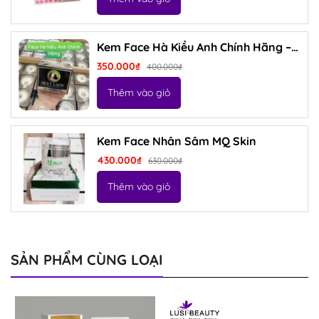
Kem Face Hà Kiều Anh Chính Hãng –
Trị Nám, Tàn Nhang Hiệu Quả
350.000₫
400.000₫
Thêm vào giỏ
Kem Face Nhân Sâm MQ Skin
430.000₫
630.000₫
Thêm vào giỏ
SẢN PHẨM CÙNG LOẠI