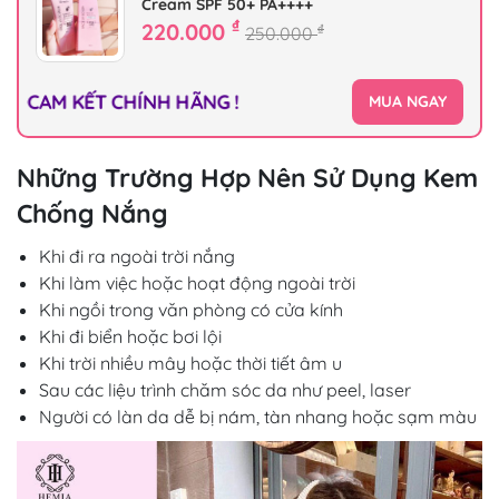
Cream SPF 50+ PA++++
₫
220.000
₫
250.000
CAM KẾT CHÍNH HÃNG !
MUA NGAY
Những Trường Hợp Nên Sử Dụng Kem
Chống Nắng
Khi đi ra ngoài trời nắng
Khi làm việc hoặc hoạt động ngoài trời
Khi ngồi trong văn phòng có cửa kính
Khi đi biển hoặc bơi lội
Khi trời nhiều mây hoặc thời tiết âm u
Sau các liệu trình chăm sóc da như peel, laser
Người có làn da dễ bị nám, tàn nhang hoặc sạm màu