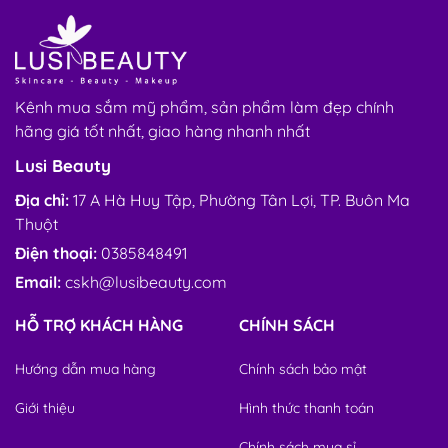
Kênh mua sắm mỹ phẩm, sản phẩm làm đẹp chính
hãng giá tốt nhất, giao hàng nhanh nhất
Lusi Beauty
Địa chỉ:
17 A Hà Huy Tập, Phường Tân Lợi, TP. Buôn Ma
Thuột
Điện thoại:
0385848491
Email:
cskh@lusibeauty.com
HỖ TRỢ KHÁCH HÀNG
CHÍNH SÁCH
Hướng dẫn mua hàng
Chính sách bảo mật
Giới thiệu
Hình thức thanh toán
Chính sách mua sỉ