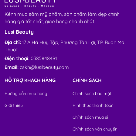
Kênh mua sắm mỹ phẩm, sản phẩm làm đẹp chính
hãng giá tốt nhất, giao hàng nhanh nhất
Lusi Beauty
Địa chỉ:
17 A Hà Huy Tập, Phường Tân Lợi, TP. Buôn Ma
Thuột
Điện thoại:
0385848491
Email:
cskh@lusibeauty.com
HỖ TRỢ KHÁCH HÀNG
CHÍNH SÁCH
Hướng dẫn mua hàng
Chính sách bảo mật
Giới thiệu
Hình thức thanh toán
Chính sách mua sỉ
Chính sách vận chuyển