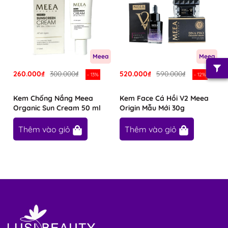
Meea
Meea
260.000₫
300.000₫
520.000₫
590.000₫
- 13%
- 12%
Kem Chống Nắng Meea
Kem Face Cá Hồi V2 Meea
Organic Sun Cream 50 ml
Origin Mẫu Mới 30g
Thêm vào giỏ
Thêm vào giỏ